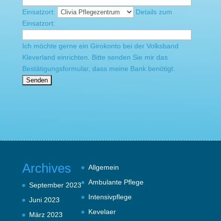
Einsatzort:
Details zum
Einsatzort:
Ich möchte gerne ein Girokonto bei der Volksband
Kleverland einrichten. Bitte senden Sie mir das
Bestätigungsformular, dass meine Bank benötigt.
Archives
Allgemein
Ambulante Pflege
September 2023
Intensivpflege
Juni 2023
Kevelaer
März 2023