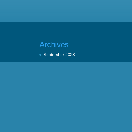
Archives
September 2023
Juni 2023
März 2023
Allgemein
Ambulante Pflege
Intensivpflege
Kevelaer