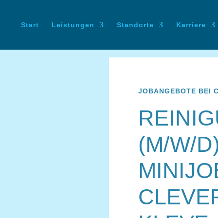
Start
Leistungen
Standorte
Karriere
JOBANGEBOTE BEI C
REINI
(M/W/D
MINIJO
CLEVER