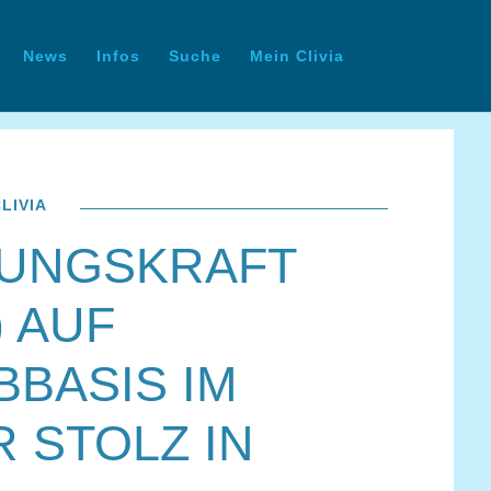
News
Infos
Suche
Mein Clivia
LIVIA
GUNGSKRAFT
) AUF
BBASIS IM
 STOLZ IN